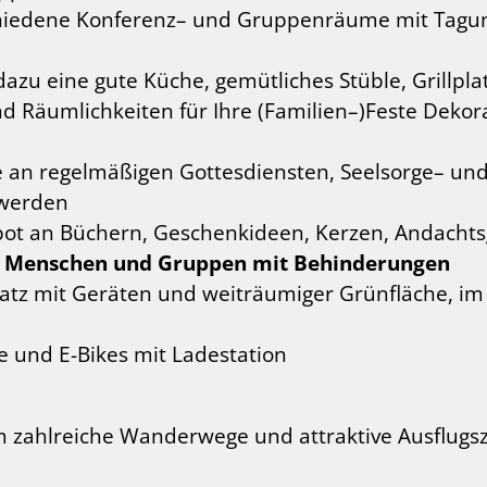
schiedene Konferenz– und Gruppenräume mit Tagu
dazu eine gute Küche, gemütliches Stüble, Grillpla
 Räumlichkeiten für Ihre (Familien–)Feste Dekor
e an regelmäßigen Gottesdiensten, Seelsorge– un
 werden
bot an Büchern, Geschenkideen, Kerzen, Andacht
für Menschen und Gruppen mit Behinderungen
latz mit Geräten und weiträumiger Grünfläche, im
e und E-Bikes mit Ladestation
zahlreiche Wanderwege und attraktive Ausflugszie