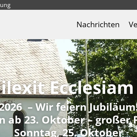
tung
Nachrichten
Ve
ilexit Ecclesia
2026 – Wir feiern Jubiläum
n ab 23. Oktober – großer 
Sonntag, 25. Oktober