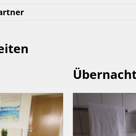
artner
eiten
Übernach