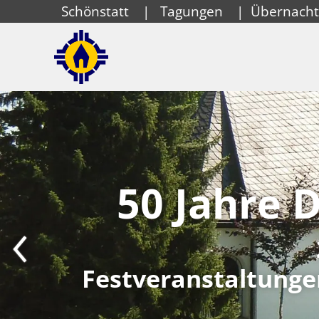
Schönstatt
|
Tagungen
|
Übernach
50 Jahre D
Festveranstaltunge