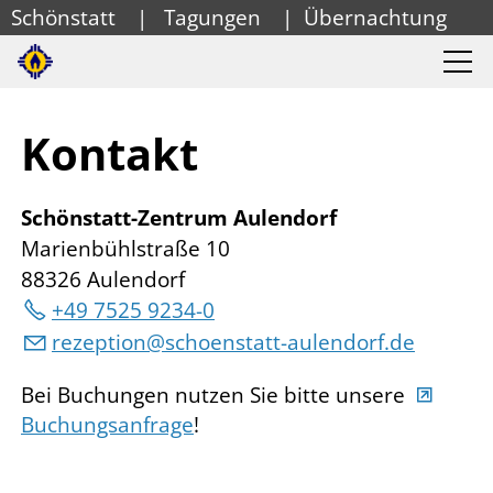
Schönstatt
|
Tagungen
|
Übernachtung
Kontakt
Schönstatt-Zentrum Aulendorf
Marienbühlstraße 10
88326 Aulendorf
+49 7525 9234-0
r
z
pt
n
sch
nst
tt-
l
nd
rf
d
Bei Buchungen nutzen Sie bitte unsere
Buchungsanfrage
!